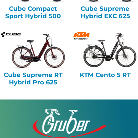
Cube Compact
Cube Supreme
Sport Hybrid 500
Hybrid EXC 625
Cube Supreme RT
KTM Cento 5 RT
Hybrid Pro 625