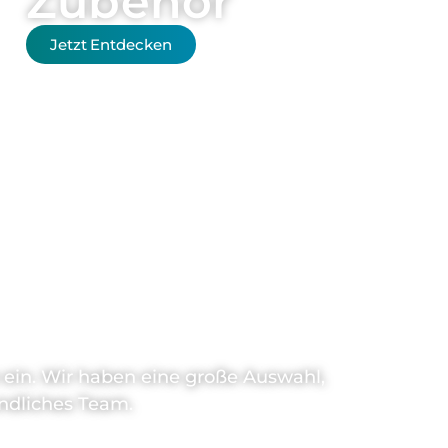
Zubehör
Jetzt Entdecken
n?
n ein. Wir haben eine große Auswahl,
ndliches Team.