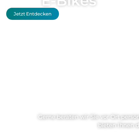
E-Bikes
Jetzt Entdecken
S
Gerne beraten wir Sie vor Ort persö
bieten Ihnen 