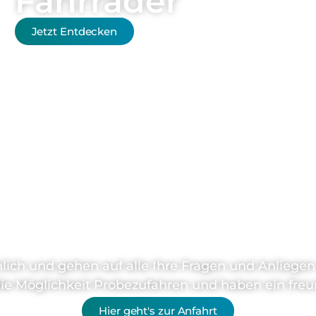
Fahrräder
Jetzt Entdecken
ie haben Frage
nlich und gehen auf alle Ihre Fragen und Anliege
die Möglichkeit Probezufahren und haben ein freu
Hier geht's zur Anfahrt