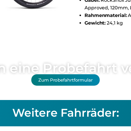
Gabel:
RockShox Jud
Approved, 120mm, 
Rahmenmaterial:
A
Gewicht:
24,1 kg
n eine Probefahrt v
Zum Probefahrtformular
Weitere Fahrräder: