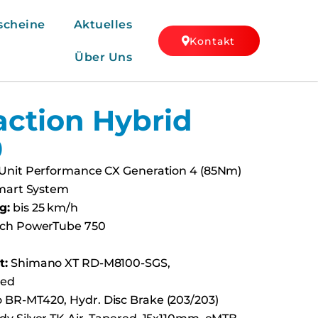
scheine
Aktuelles
Kontakt
Über Uns
ction Hybrid
0
Unit Performance CX Generation 4 (85Nm)
Smart System
g:
bis 25 km/h
ch PowerTube 750
t:
Shimano XT RD-M8100-SGS,
eed
BR-MT420, Hydr. Disc Brake (203/203)