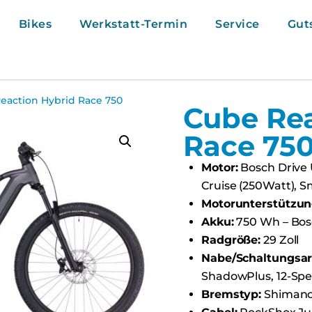
Bikes
Werkstatt-Termin
Service
Gut
eaction Hybrid Race 750
Cube Rea
Race 75
Motor:
Bosch Drive 
Cruise (250Watt), 
Motorunterstützun
Akku:
750 Wh – Bos
Radgröße:
29 Zoll
Nabe/Schaltungsar
ShadowPlus, 12-Sp
Bremstyp:
Shimano 