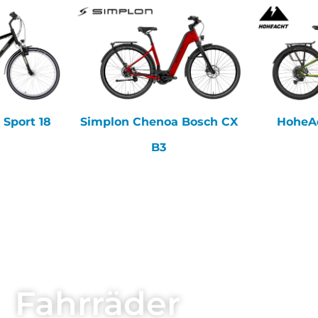
 Sport 18
Simplon Chenoa Bosch CX
HoheAc
B3
Fahrräder