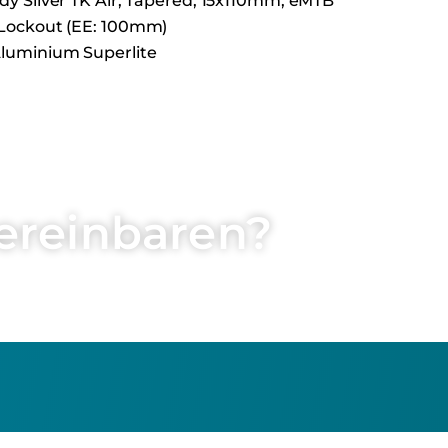
y Silver TK Air, Tapered, 15x110mm, eMTB
Lockout (EE: 100mm)
luminium Superlite
ereinbaren?