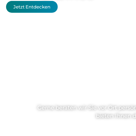
Jetzt Entdecken
S
Gerne beraten wir Sie vor Ort persö
bieten Ihnen 