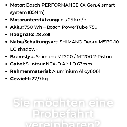
Motor:
Bosch PERFORMANCE CX Gen.4 smart
system (85Nm)
Motorunterstützung:
bis 25 km/h
Akku:
750 Wh – Bosch PowerTube 750
Radgröße:
28 Zoll
Nabe/Schaltungsart:
SHIMANO Deore M5130-10
LG shadow+
Bremstyp:
Shimano MT200 / MT200 2-Piston
Gabel:
Suntour NCX-D Air LO 63mm
Rahmenmaterial:
Aluminium Alloy6061
Gewicht:
27,9 kg
Sie möchten eine
Probefahrt
vereinbaren?