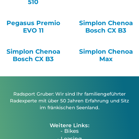
510
Pegasus Premio
Simplon Chenoa
EVO 11
Bosch CX B3
Simplon Chenoa
Simplon Chenoa
Bosch CX B3
Max
Radsport Gruber: Wir sind Ihr familiengeführter
Radexperte mit über 50 Jahren Erfahrung und Sitz
im fränkischen Seenland.
Weitere Links:
- Bikes
- Leasing