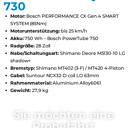
730
Motor:
Bosch PERFORMANCE CX Gen.4 SMART
SYSTEM (85Nm)
Motorunterstützung:
bis 25 km/h
Akku:
750 Wh – Bosch PowerTube 750
Radgröße:
28 Zoll
Nabe/Schaltungsart:
Shimano Deore M5130-10 LG
shadow+
Bremstyp:
Shimano MT402 (3-F) / MT420 4-Piston
Gabel:
Suntour NCX32-D coil LO 63mm
Rahmenmaterial:
Aluminium Alloy6061
Gewicht:
27,9 kg
Sie möchten eine
Probefahrt