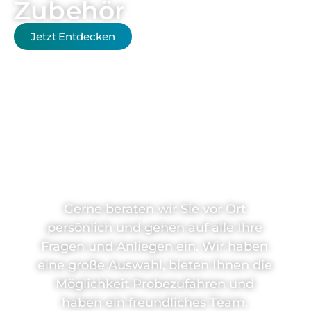
Zubehör
Jetzt Entdecken
Sie haben
Fragen?
Gerne beraten wir Sie vor Ort
persönlich und gehen auf alle Ihre
Fragen und Anliegen ein. Wir haben
eine große Auswahl, bieten Ihnen die
Möglichkeit Probezufahren und
haben ein freundliches Team.